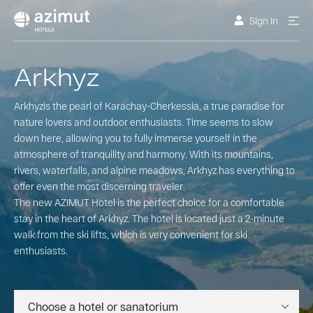
Sign In
Arkhyz
Arkhyzis the pearl of Karachay-Cherkessia, a true paradise for
nature lovers and outdoor enthusiasts. Time seems to slow
down here, allowing you to fully immerse yourself in the
atmosphere of tranquility and harmony. With its mountains,
rivers, waterfalls, and alpine meadows, Arkhyz has everything to
offer even the most discerning traveler.
The new AZIMUT Hotel is the perfect choice for a comfortable
stay in the heart of Arkhyz. The hotel is located just a 2-minute
walk from the ski lifts, which is very convenient for ski
enthusiasts.
Choose a hotel or sanatorium