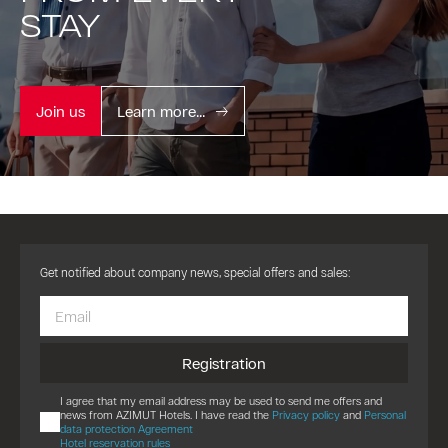
STAY
Join us
Learn more...
Get notified about company news, special offers and sales:
Registration
I agree that my email address may be used to send me offers and
news from AZIMUT Hotels. I have read the
Privacy policy
and
Personal
data protection Agreement
Hotel reservation rules