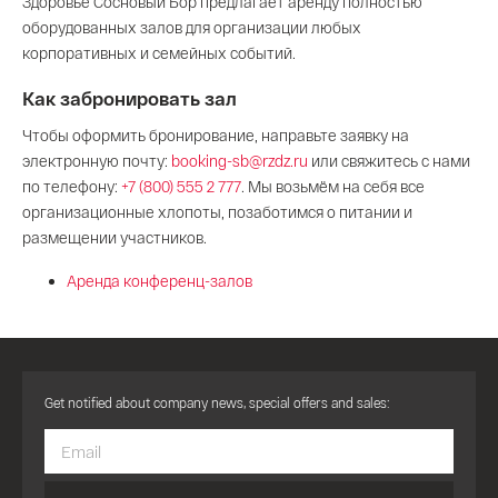
Здоровье Сосновый Бор предлагает аренду полностью
оборудованных залов для организации любых
корпоративных и семейных событий.
Как забронировать зал
Чтобы оформить бронирование, направьте заявку на
электронную почту:
booking-sb@rzdz.ru
или свяжитесь с нами
по телефону:
+7 (800) 555 2 777
. Мы возьмём на себя все
организационные хлопоты, позаботимся о питании и
размещении участников.
Аренда конференц-залов
Get notified about company news, special offers and sales: