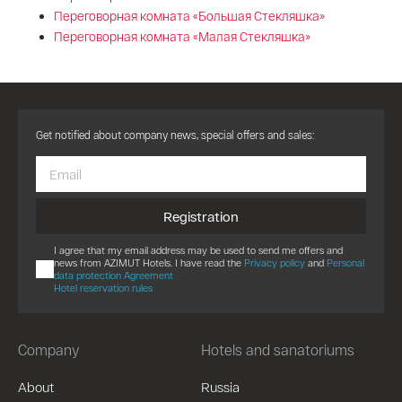
Переговорная комната «Большая Стекляшка»
Переговорная комната «Малая Стекляшка»
Get notified about company news, special offers and sales:
Registration
I agree that my email address may be used to send me offers and
news from AZIMUT Hotels. I have read the
Privacy policy
and
Personal
data protection Agreement
Hotel reservation rules
Company
Hotels and sanatoriums
About
Russia