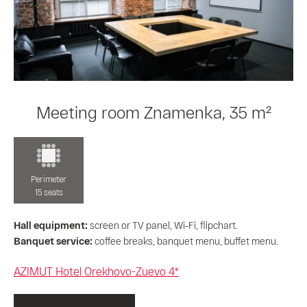
Meeting room Znamenka, 35 m²
Perimeter
15 seats
Hall equipment:
screen or TV panel, Wi‑Fi, flipchart.
Banquet service:
coffee breaks, banquet menu, buffet menu.
AZIMUT Hotel Orekhovo-Zuevo 4*