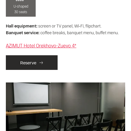
U-shaped
30 seats
Hall equipment:
screen or TV panel, Wi‑Fi, flipchart.
Banquet service:
coffee breaks, banquet menu, buffet menu.
AZIMUT Hotel Orekhovo-Zuevo 4*
Reserve