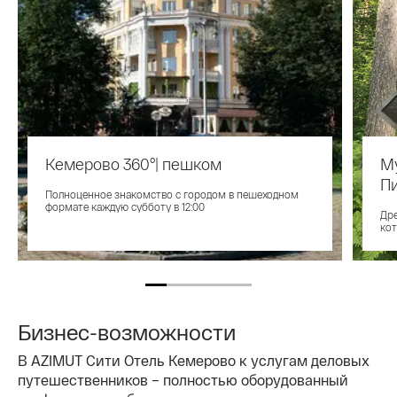
Кемерово 360°| пешком
М
П
Полноценное знакомство с городом в пешеходном
формате каждую субботу в 12:00
Дре
кот
Бизнес-возможности
В AZIMUT Сити Отель Кемерово к услугам деловых
путешественников – полностью оборудованный