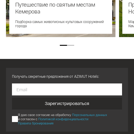
Путешествие по святым местам
Пр
Кемерова
Ho
Подборка самых живописных культовых сооружений
Ма
города
Ке
Получать секретные предложения от AZIMUT Hotels:
Зарегистрироваться
Я даю свое согласие на обработку
Персональных данных
и согласен с
Политикой конфиденциальности
Правила бронирования