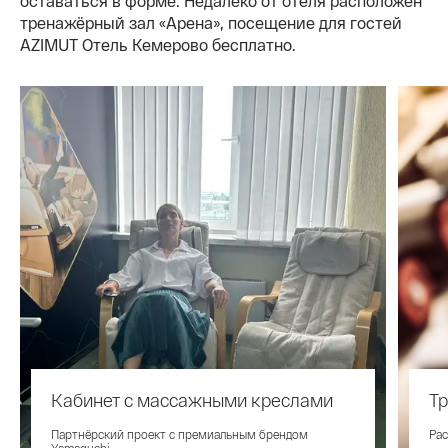
оставаться в форме. Недалеко от отеля расположен
тренажёрный зал «Арена», посещение для гостей
AZIMUT Отель Кемерово бесплатно.
Кабинет с массажными креслами
Т
Партнёрский проект с премиальным брендом
Рас
Yamaguchi