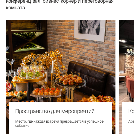
конференц-зал, бизнес-корнер и переговорная
комната.
Пространство для мероприятий
К
Место, где каждая встреча превращается в успешное
Аре
событие