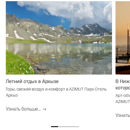
Летний отдых в Архызе
В Ниж
котор
Горы, свежий воздух и комфорт в AZIMUT Парк Отель
Архыз
Арт-об
AZIMUT
Узнать больше...
Узнать